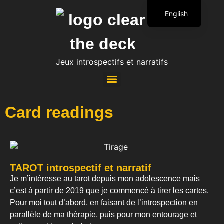
English
French
Jeux introspectifs et narratifs
Clear the Deck Lenormand
Oracle of the Mushrooms (WIP)
Tarot of Women Artists (WIP)
Oracle of Feminist Fights (WIP)
Card readings
TAROT introspectif et narratif
Je m’intéresse au tarot depuis mon adolescence mais
c’est à partir de 2019 que je commencé à tirer les cartes.
Pour moi tout d’abord, en faisant de l’introspection en
parallèle de ma thérapie, puis pour mon entourage et