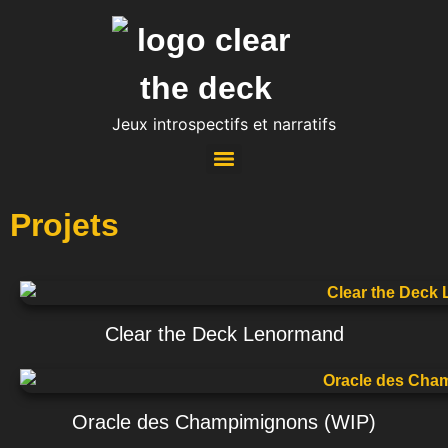
Jeux introspectifs et narratifs
Oracle des Champimignons (WIP)
Oracle des luttes féministes (WIP)
Tarot des Femmes Artistes (WIP)
Clear the Deck Lenormand
Projets
Clear the Deck Lenormand
Oracle des Champimignons (WIP)